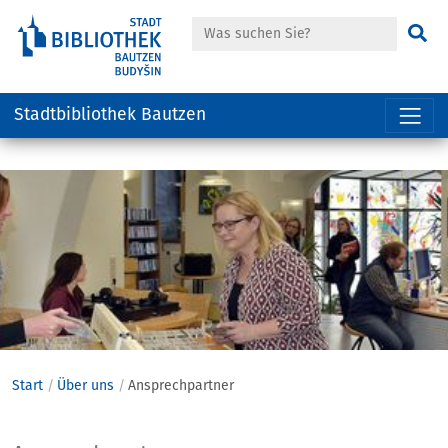
Suche
Su
Stadtbibliothek Bautzen
Hauptregion
der
Seite
anspringen
Start
Über uns
Ansprechpartner