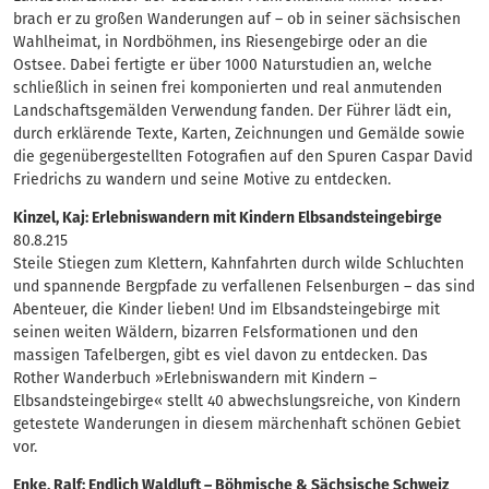
brach er zu großen Wanderungen auf – ob in seiner sächsischen
Wahlheimat, in Nordböhmen, ins Riesengebirge oder an die
Ostsee. Dabei fertigte er über 1000 Naturstudien an, welche
schließlich in seinen frei komponierten und real anmutenden
Landschaftsgemälden Verwendung fanden. Der Führer lädt ein,
durch erklärende Texte, Karten, Zeichnungen und Gemälde sowie
die gegenübergestellten Fotografien auf den Spuren Caspar David
Friedrichs zu wandern und seine Motive zu entdecken.
Kinzel, Kaj: Erlebniswandern mit Kindern Elbsandsteingebirge
80.8.215
Steile Stiegen zum Klettern, Kahnfahrten durch wilde Schluchten
und spannende Bergpfade zu verfallenen Felsenburgen – das sind
Abenteuer, die Kinder lieben! Und im Elbsandsteingebirge mit
seinen weiten Wäldern, bizarren Felsformationen und den
massigen Tafelbergen, gibt es viel davon zu entdecken. Das
Rother Wanderbuch »Erlebniswandern mit Kindern –
Elbsandsteingebirge« stellt 40 abwechslungsreiche, von Kindern
getestete Wanderungen in diesem märchenhaft schönen Gebiet
vor.
Enke, Ralf: Endlich Waldluft – Böhmische & Sächsische Schweiz