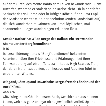
auf dem Gipfel des Monte Baldo dem Falken bewundernde Blicke
zuwerfen, während er stoisch seine Kreise zieht. Ob in der tiefen
Schlucht des Val Sorda oder in luftiger Höhe auf der Cima Capi –
der Gardasee wartet mit einer beeindruckenden Landschaft auf,
die sich wunderbar im Rahmen von – mal idyllischen, mal
spannenden – Tageswanderungen erkunden lässt.
Kestler, Katharina: Wilde Berge des Balkan: ein Fernwander-
Abenteuer der Bergfreundinnen
R 16
Reiseschilderung der als "Bergfreundinnen" bekannten
Autorinnen über ihre Erlebnisse und Erfahrungen bei ihrer
Fernwanderung auf einem Teilabschnitt des High Scardus Trail,
der durch Nordmazedonien, den Kosovo und Albanien führt in
unberührter Wildnis.
Wiegand, Götz: Up and Down: hohe Berge, fremde Länder und der
Rock´n´Roll
78.8 426
Götz Wiegand erzählt in diesem Buch, Geschichten aus seinem
Leben, welches ganz und gar nicht gewöhnlich verlief. Up and