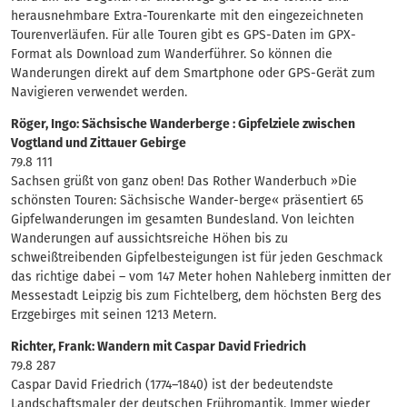
herausnehmbare Extra-Tourenkarte mit den eingezeichneten
Tourenverläufen. Für alle Touren gibt es GPS-Daten im GPX-
Format als Download zum Wanderführer. So können die
Wanderungen direkt auf dem Smartphone oder GPS-Gerät zum
Navigieren verwendet werden.
Röger, Ingo: Sächsische Wanderberge : Gipfelziele zwischen
Vogtland und Zittauer Gebirge
79.8 111
Sachsen grüßt von ganz oben! Das Rother Wanderbuch »Die
schönsten Touren: Sächsische Wander-berge« präsentiert 65
Gipfelwanderungen im gesamten Bundesland. Von leichten
Wanderungen auf aussichtsreiche Höhen bis zu
schweißtreibenden Gipfelbesteigungen ist für jeden Geschmack
das richtige dabei – vom 147 Meter hohen Nahleberg inmitten der
Messestadt Leipzig bis zum Fichtelberg, dem höchsten Berg des
Erzgebirges mit seinen 1213 Metern.
Richter, Frank: Wandern mit Caspar David Friedrich
79.8 287
Caspar David Friedrich (1774–1840) ist der bedeutendste
Landschaftsmaler der deutschen Frühromantik. Immer wieder