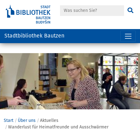
Suche
Su
Stadtbibliothek Bautzen
Hauptregion
der
Seite
anspringen
Start
Über uns
Aktuelles
Wanderlust für Heimatfreunde und Ausschwärmer