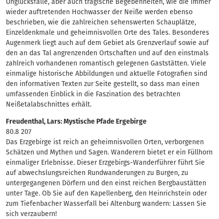
Unglücksfälle, aber auch tragische Begebenheiten, wie die immer
wieder auftretenden Hochwasser der Neiße werden ebenso
beschrieben, wie die zahlreichen sehenswerten Schauplätze,
Einzeldenkmale und geheimnisvollen Orte des Tales. Besonderes
Augenmerk liegt auch auf dem Gebiet als Grenzverlauf sowie auf
den an das Tal angrenzenden Ortschaften und auf den einstmals
zahlreich vorhandenen romantisch gelegenen Gaststätten. Viele
einmalige historische Abbildungen und aktuelle Fotografien sind
den informativen Texten zur Seite gestellt, so dass man einen
umfassenden Einblick in die Faszination des betrachten
Neißetalabschnittes erhält.
Freudenthal, Lars: Mystische Pfade Ergebirge
80.8 207
Das Erzgebirge ist reich an geheimnisvollen Orten, verborgenen
Schätzen und Mythen und Sagen. Wanderern bietet er ein Füllhorn
einmaliger Erlebnisse. Dieser Erzgebirgs-Wanderführer führt Sie
auf abwechslungsreichen Rundwanderungen zu Burgen, zu
untergegangenen Dörfern und den einst reichen Bergbaustätten
unter Tage. Ob Sie auf den Kapellenberg, den Heinrichstein oder
zum Tiefenbacher Wasserfall bei Altenburg wandern: Lassen Sie
sich verzaubern!