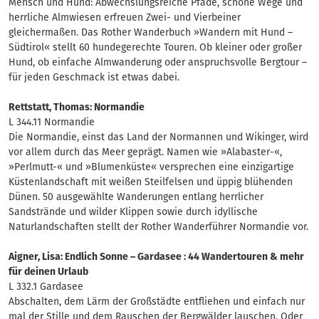
Mensch und Hund: Abwechslungsreiche Pfade, schöne Wege und
herrliche Almwiesen erfreuen Zwei- und Vierbeiner
gleichermaßen. Das Rother Wanderbuch »Wandern mit Hund –
Südtirol« stellt 60 hundegerechte Touren. Ob kleiner oder großer
Hund, ob einfache Almwanderung oder anspruchsvolle Bergtour –
für jeden Geschmack ist etwas dabei.
Rettstatt, Thomas: Normandie
L 344.11 Normandie
Die Normandie, einst das Land der Normannen und Wikinger, wird
vor allem durch das Meer geprägt. Namen wie »Alabaster-«,
»Perlmutt-« und »Blumenküste« versprechen eine einzigartige
Küstenlandschaft mit weißen Steilfelsen und üppig blühenden
Dünen. 50 ausgewählte Wanderungen entlang herrlicher
Sandstrände und wilder Klippen sowie durch idyllische
Naturlandschaften stellt der Rother Wanderführer Normandie vor.
Aigner, Lisa: Endlich Sonne – Gardasee : 44 Wandertouren & mehr
für deinen Urlaub
L 332.1 Gardasee
Abschalten, dem Lärm der Großstädte entfliehen und einfach nur
mal der Stille und dem Rauschen der Bergwälder lauschen. Oder