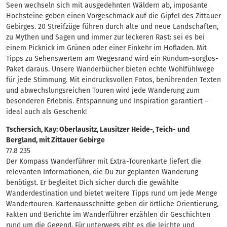
Seen wechseln sich mit ausgedehnten Wäldern ab, imposante
Hochsteine geben einen Vorgeschmack auf die Gipfel des Zittauer
Gebirges. 20 Streifzüge führen durch alte und neue Landschaften,
zu Mythen und Sagen und immer zur leckeren Rast: sei es bei
einem Picknick im Grünen oder einer Einkehr im Hofladen. Mit
Tipps zu Sehenswertem am Wegesrand wird ein Rundum-sorglos-
Paket daraus. Unsere Wanderbücher bieten echte Wohlfühlwege
für jede Stimmung. Mit eindrucksvollen Fotos, berührenden Texten
und abwechslungsreichen Touren wird jede Wanderung zum
besonderen Erlebnis. Entspannung und Inspiration garantiert –
ideal auch als Geschenk!
Tschersich, Kay: Oberlausitz, Lausitzer Heide-, Teich- und
Bergland, mit Zittauer Gebirge
77.8 235
Der Kompass Wanderführer mit Extra-Tourenkarte liefert die
relevanten Informationen, die Du zur geplanten Wanderung
benötigst. Er begleitet Dich sicher durch die gewählte
Wanderdestination und bietet weitere Tipps rund um jede Menge
Wandertouren. Kartenausschnitte geben dir örtliche Orientierung,
Fakten und Berichte im Wanderführer erzählen dir Geschichten
rund um die Gegend. Für unterwegs gibt es die leichte und